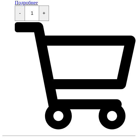
Подробнее
Сальник
22x29x4
-
+
quantity