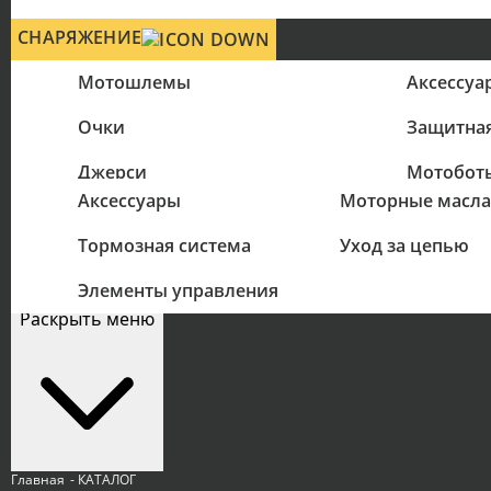
СНАРЯЖЕНИЕ
Мотошлемы
Аксессуа
Очки
Защитна
ЗАПЧАСТИ
МАСЛА
Джерси
Мотобот
Аксессуары
Моторные масла
Космети
Перчатки
Тормозная система
Уход за цепью
Цепи
СЕРВИС
РАСПРОДАЖА
Элементы управления
Раскрыть меню
Главная
- КАТАЛОГ