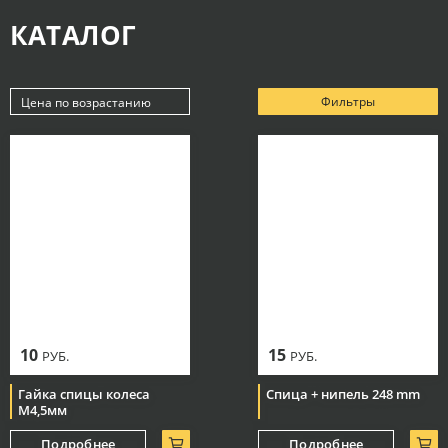
КАТАЛОГ
Фильтры
Цена по возрастанию
Новинки
Популярные
Цена по убыванию
Цена по возрастанию
10
15
РУБ.
РУБ.
Гайка спицы колеса
Спица + нипель 248 mm
М4,5мм
Подробнее
Подробнее