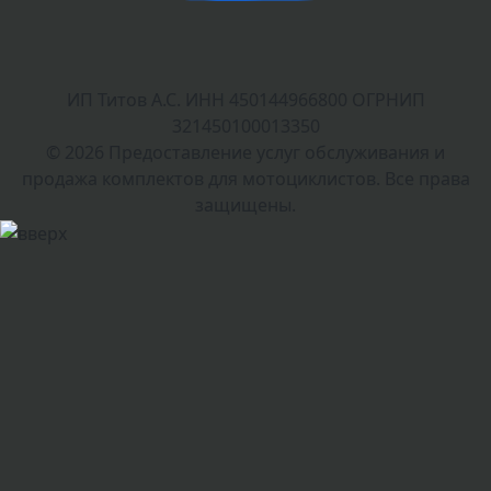
ИП Титов А.С. ИНН 450144966800 ОГРНИП
321450100013350
© 2026 Предоставление услуг обслуживания и
продажа комплектов для мотоциклистов. Все права
защищены.