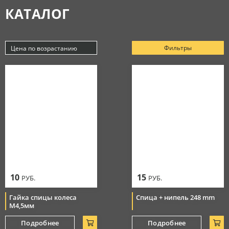
КАТАЛОГ
Аксессуары
МАСЛА
Очки
Косметика
Защитная амуниция
Моторные масла
Фильтры
Цена по возрастанию
СЕРВИС
Тормозная система
Новинки
Джерси
Смазки
Популярные
Цепи
Цена по убыванию
РАСПРОДАЖА
Мотоботы
Уход за цепью
Цена по возрастанию
Элементы управления
Перчатки
10
15
РУБ.
РУБ.
Гайка спицы колеса
Спица + нипель 248 mm
М4,5мм
Подробнее
Подробнее