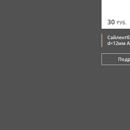
30
РУБ.
Сайлентб
d=12мм A
Под