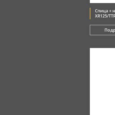
Спица + 
XR125/TTR1
Под