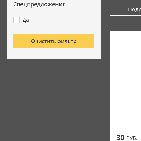
Спецпредложения
Под
Да
Очистить фильтр
30
РУБ.