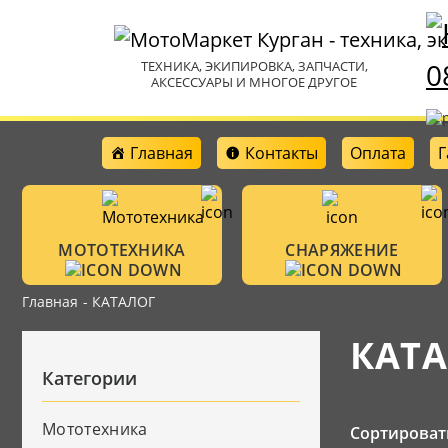
0
ТЕХНИКА, ЭКИПИРОВКА, ЗАПЧАСТИ,
АКСЕССУАРЫ И МНОГОЕ ДРУГОЕ
Главная
Контакты
Оплата
Г
МОТОТЕХНИКА
СНАРЯЖЕНИЕ
Главная
- КАТАЛОГ
Мотошлемы
Мотоциклы
КАТ
Аксессуары
Категории
Очки
Велотехника
Защитная амун
Мототехника
Сортироват