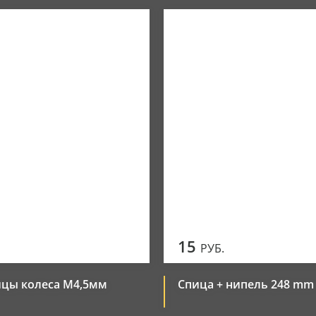
Новинки
Элементы управления
Популярные
Цена по убыванию
Цена по возрастанию
15
РУБ.
ицы колеса М4,5мм
Спица + нипель 248 mm