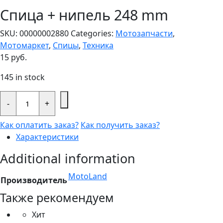
Спица + нипель 248 mm
SKU:
00000002880
Categories:
Мотозапчасти
,
Мотомаркет
,
Спицы
,
Техника
15
руб.
145 in stock
Спица
+
-
+
нипель
248
Как оплатить заказ?
Как получить заказ?
mm
quantity
Характеристики
Additional information
MotoLand
Производитель
Также рекомендуем
Хит