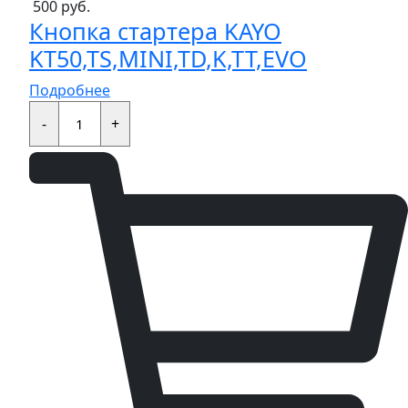
500
руб.
Кнопка стартера KAYO
KT50,TS,MINI,TD,K,TT,EVO
Подробнее
Кнопка
стартера
-
+
KAYO
KT50,TS,MINI,TD,K,TT,EVO
quantity