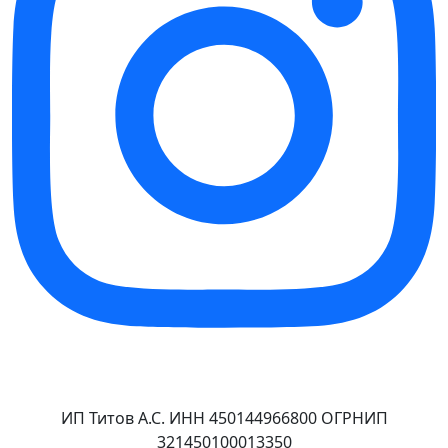
ИП Титов А.С. ИНН 450144966800 ОГРНИП
321450100013350