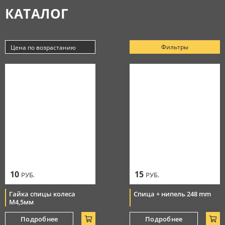
КАТАЛОГ
Аксессуары
МАСЛА
Очки
Косметика
Защитная амуниция
Моторные масла
Фильтры
Цена по возрастанию
СЕРВИС
Тормозная система
Новинки
Джерси
Смазки
Популярные
Цепи
Цена по убыванию
РАСПРОДАЖА
Мотоботы
Уход за цепью
Цена по возрастанию
Элементы управления
Перчатки
10
15
РУБ.
РУБ.
Гайка спицы колеса
Спица + нипель 248 mm
М4,5мм
Подробнее
Подробнее