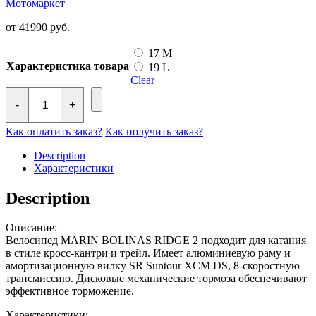
Мотомаркет
от
41990
руб.
17 M
Характеристика товара
19 L
Clear
Велосипед
MARIN
-
+
BOLINAS
RIDGE
Как оплатить заказ?
Как получить заказ?
2
29
Description
T
Характеристики
(BLACK)
quantity
Description
Описание:
Велосипед MARIN BOLINAS RIDGE 2 подходит для катания
в стиле кросс-кантри и трейл. Имеет алюминиевую раму и
амортизационную вилку SR Suntour XCM DS, 8-скоростную
трансмиссию. Дисковые механические тормоза обеспечивают
эффективное торможение.
Характеристики: