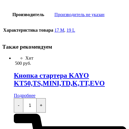
Производитель
Производитель не указан
Характеристика товара
17 M
,
19 L
Также рекомендуем
Хит
500
руб.
Кнопка стартера KAYO
KT50,TS,MINI,TD,K,TT,EVO
Подробнее
Кнопка
стартера
-
+
KAYO
KT50,TS,MINI,TD,K,TT,EVO
quantity