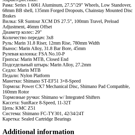
Рама: Series 1 6061 Aluminum, 27.5”/29″ Wheels, Low Standover,
68mm BB shell, 135mm Forged Dropouts, Chainstay Mounted Disc
Brakes
Вилка: SR Suntour XCM DS 27.5”, 100mm Travel, Preload
Adjustment, 46mm Offset
Диаметр колес: 29″
Количество передач: 3х8
Руль: Marin 31.8 Riser, 12mm Rise, 780mm Width
Вынос: Marin Alloy, 31.8 Bar Bore, 45mm
Рулевая колонка: FSA No.10-P
Грипсы: Marin MTB, Closed End
Подседельный штырь: Marin Alloy, 27.2mm
Седло: Marin MTB
Педали: Nylon Platform
Манетки: Shimano ST-EF51 3×8-Speed
Тормоза: Power CX7 Mechanical Disc, Shimano Pad Compatible,
160mm Rotor
Тормозные ручки: Shimano w/ Integrated Shifters
Кассета: SunRace 8-Speed, 11-32T
Цепь: KMC Z51
Система: Shimano FC-TY301, 42/34/24T
Каретка: Sealed Cartridge Bearings
Additional information