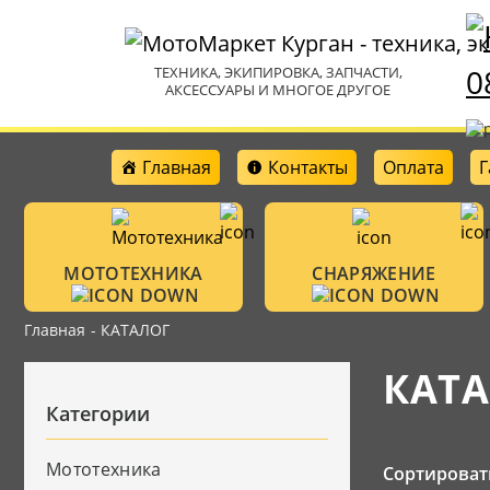
0
ТЕХНИКА, ЭКИПИРОВКА, ЗАПЧАСТИ,
АКСЕССУАРЫ И МНОГОЕ ДРУГОЕ
Главная
Контакты
Оплата
Г
МОТОТЕХНИКА
СНАРЯЖЕНИЕ
Главная
- КАТАЛОГ
Мотошлемы
Мотоциклы
КАТ
Аксессуары
Категории
Очки
Велотехника
Защитная амун
Мототехника
Сортироват