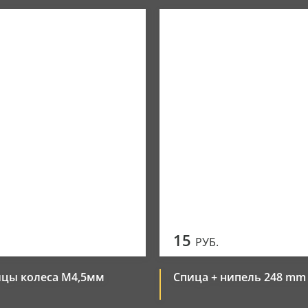
Новинки
Элементы управления
Популярные
Цена по убыванию
Цена по возрастанию
15
РУБ.
ицы колеса М4,5мм
Спица + нипель 248 mm