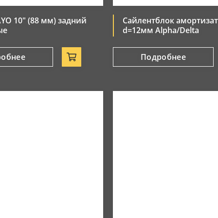
YO 10" (88 мм) задний
Сайлентблок амортиза
ые
d=12мм Alpha/Delta
робнее
Подробнее