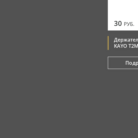
30
РУБ.
Держател
KAYO T2M
Под