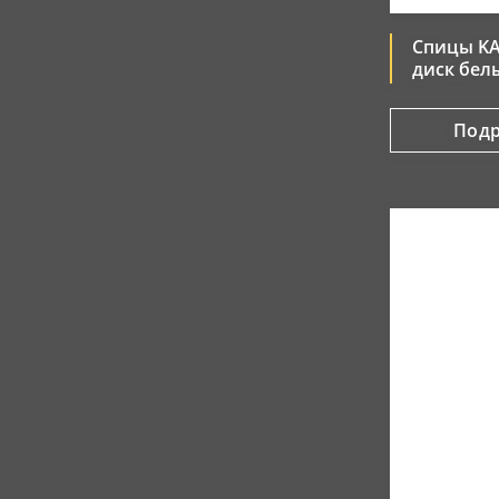
Спицы KA
диск бел
Под