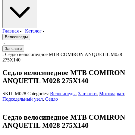
Главная
-
Каталог
-
Велосипеды
-
Запчасти
- Седло велосипедное MTB COMIRON ANQUETIL M028
275X140
Седло велосипедное MTB COMIRON
ANQUETIL M028 275X140
SKU:
M028
Categories:
Велосипеды
,
Запчасти
,
Мотомаркет
,
Подседельный узел
,
Седло
Седло велосипедное MTB COMIRON
ANQUETIL M028 275X140