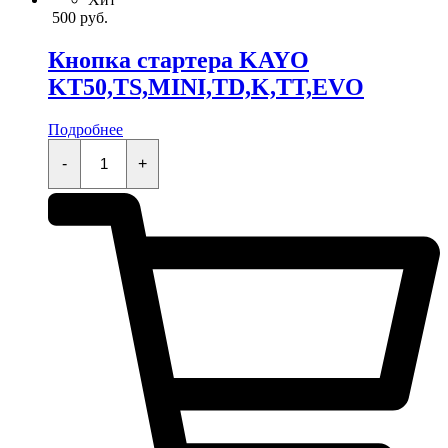
500
руб.
Кнопка стартера KAYO
KT50,TS,MINI,TD,K,TT,EVO
Подробнее
Кнопка
стартера
-
+
KAYO
KT50,TS,MINI,TD,K,TT,EVO
quantity