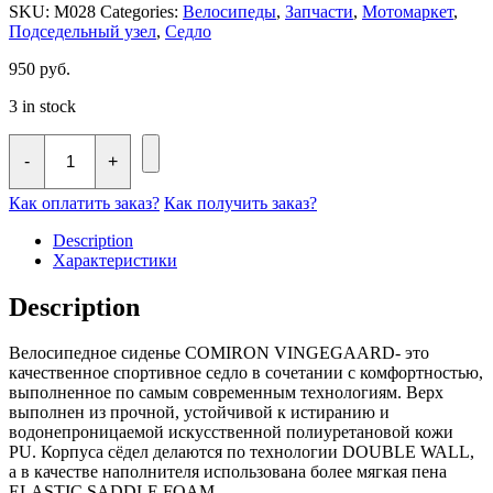
SKU:
M028
Categories:
Велосипеды
,
Запчасти
,
Мотомаркет
,
Подседельный узел
,
Седло
950
руб.
3 in stock
Седло
велосипедное
-
+
MTB
COMIRON
Как оплатить заказ?
Как получить заказ?
ANQUETIL
M028
Description
275X140
Характеристики
quantity
Description
Велосипедное сиденье COMIRON VINGEGAARD- это
качественное спортивное седло в сочетании с комфортностью,
выполненное по самым современным технологиям. Верх
выполнен из прочной, устойчивой к истиранию и
водонепроницаемой искусственной полиуретановой кожи
PU. Корпуса сёдел делаются по технологии DOUBLE WALL,
а в качестве наполнителя использована более мягкая пена
ELASTIC SADDLE FOAM.