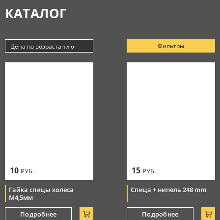
КАТАЛОГ
Аксессуары
МАСЛА
Очки
Косметика
Защитная амуниция
Моторные масла
Фильтры
Цена по возрастанию
СЕРВИС
Тормозная система
Новинки
Джерси
Смазки
Популярные
Цепи
Цена по убыванию
РАСПРОДАЖА
Мотоботы
Уход за цепью
Цена по возрастанию
Элементы управления
Перчатки
10
15
РУБ.
РУБ.
Гайка спицы колеса
Спица + нипель 248 mm
М4,5мм
Подробнее
Подробнее