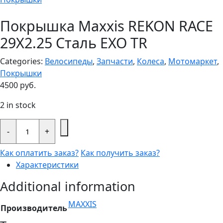
Покрышка Maxxis REKON RACE
29X2.25 Сталь EXO TR
Categories:
Велосипеды
,
Запчасти
,
Колеса
,
Мотомаркет
,
Покрышки
4500
руб.
2 in stock
Покрышка
Maxxis
-
+
REKON
RACE
Как оплатить заказ?
Как получить заказ?
29X2.25
Сталь
Характеристики
EXO
TR
Additional information
quantity
MAXXIS
Производитель