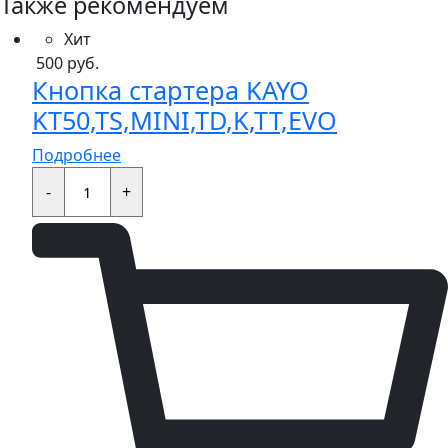
Также рекомендуем
Хит
500
руб.
Кнопка стартера KAYO
KT50,TS,MINI,TD,K,TT,EVO
Подробнее
Кнопка
стартера
-
+
KAYO
KT50,TS,MINI,TD,K,TT,EVO
quantity