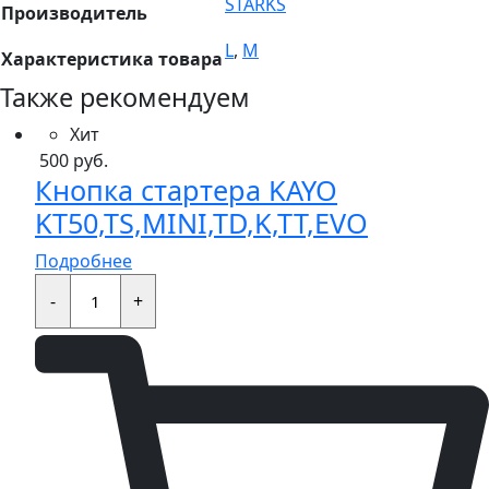
STARKS
Производитель
L
,
М
Характеристика товара
Также рекомендуем
Хит
500
руб.
Кнопка стартера KAYO
KT50,TS,MINI,TD,K,TT,EVO
Подробнее
Кнопка
стартера
-
+
KAYO
KT50,TS,MINI,TD,K,TT,EVO
quantity