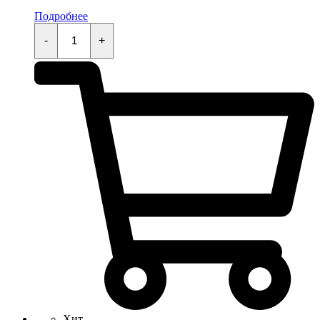
Подробнее
Кнопка
стартера
-
+
KAYO
KT50,TS,MINI,TD,K,TT,EVO
quantity
Хит