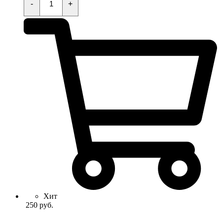
стартера
-
+
KAYO
KT50,TS,MINI,TD,K,TT,EVO
quantity
Хит
250
руб.