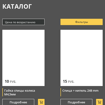
КАТАЛОГ
Аксессуары
МАСЛА
Очки
Косметика
Защитная амуниция
Моторные масла
Фильтры
Цена по возрастанию
СЕРВИС
Тормозная система
Новинки
Джерси
Смазки
Популярные
Цепи
Цена по убыванию
РАСПРОДАЖА
Мотоботы
Уход за цепью
Цена по возрастанию
Элементы управления
Перчатки
10
15
РУБ.
РУБ.
Гайка спицы колеса
Спица + нипель 248 mm
М4,5мм
Подробнее
Подробнее