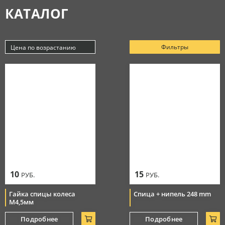
КАТАЛОГ
Аксессуары
МАСЛА
Очки
Косметика
Защитная амуниция
Моторные масла
Фильтры
Цена по возрастанию
СЕРВИС
Тормозная система
Новинки
Джерси
Смазки
Популярные
Цепи
Цена по убыванию
РАСПРОДАЖА
Мотоботы
Уход за цепью
Цена по возрастанию
Элементы управления
Перчатки
10
15
РУБ.
РУБ.
Гайка спицы колеса
Спица + нипель 248 mm
М4,5мм
Подробнее
Подробнее