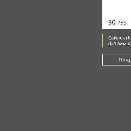
30
РУБ.
Сайлентб
d=12мм A
Под