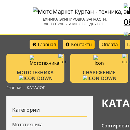
0
ТЕХНИКА, ЭКИПИРОВКА, ЗАПЧАСТИ,
АКСЕССУАРЫ И МНОГОЕ ДРУГОЕ
Главная
Контакты
Оплата
Г
МОТОТЕХНИКА
СНАРЯЖЕНИЕ
Главная
- КАТАЛОГ
Мотошлемы
Мотоциклы
КАТ
Аксессуары
Категории
Очки
Велотехника
Защитная амун
Мототехника
Сортироват