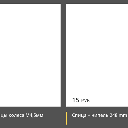
Новинки
Элементы управления
Популярные
Цена по убыванию
Цена по возрастанию
15
РУБ.
ицы колеса М4,5мм
Спица + нипель 248 mm