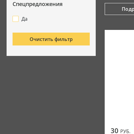
Спецпредложения
Под
Да
Очистить фильтр
30
РУБ.