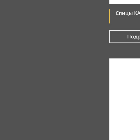
Спицы KA
Под