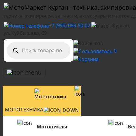
техника, экипировка, запчасти, аксессуары и многое д
+7 (995) 089-50-02
г. Курган,
ул. Куйбышева, 69
Поиск
товаров
0
МОТОТЕХНИКА
Мотоциклы
Ве