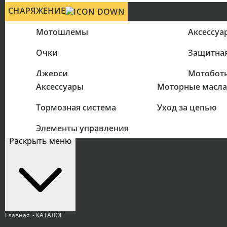
СНАРЯЖЕНИЕ
Мотошлемы
Аксессуа
Очки
Защитна
ЗАПЧАСТИ
МАСЛА
Джерси
Мотобот
Аксессуары
Моторные масла
Космети
Перчатки
Тормозная система
Уход за цепью
Цепи
СЕРВИС
РАСПРОДАЖА
Элементы управления
Раскрыть меню
Главная
- КАТАЛОГ