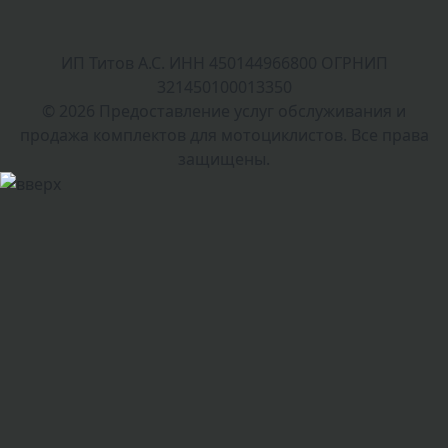
ИП Титов А.С. ИНН 450144966800 ОГРНИП
321450100013350
© 2026 Предоставление услуг обслуживания и
продажа комплектов для мотоциклистов. Все права
защищены.