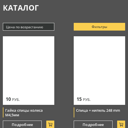
КАТАЛОГ
Аксессуары
МАСЛА
Очки
Косметика
Защитная амуниция
Моторные масла
Фильтры
Цена по возрастанию
СЕРВИС
Тормозная система
Новинки
Джерси
Смазки
Популярные
Цепи
Цена по убыванию
РАСПРОДАЖА
Мотоботы
Уход за цепью
Цена по возрастанию
Элементы управления
Перчатки
10
15
РУБ.
РУБ.
Гайка спицы колеса
Спица + нипель 248 mm
М4,5мм
Подробнее
Подробнее