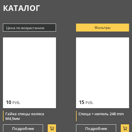
КАТАЛОГ
Аксессуары
МАСЛА
Очки
Косметика
Защитная амуниция
Моторные масла
Фильтры
Цена по возрастанию
СЕРВИС
Тормозная система
Новинки
Джерси
Смазки
Популярные
Цепи
Цена по убыванию
РАСПРОДАЖА
Мотоботы
Уход за цепью
Цена по возрастанию
Элементы управления
Перчатки
10
15
РУБ.
РУБ.
Гайка спицы колеса
Спица + нипель 248 mm
М4,5мм
Подробнее
Подробнее