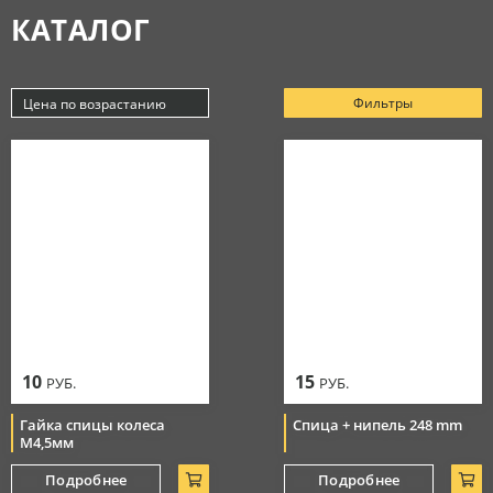
КАТАЛОГ
Аксессуары
МАСЛА
Очки
Косметика
Защитная амуниция
Моторные масла
Фильтры
Цена по возрастанию
СЕРВИС
Тормозная система
Новинки
Джерси
Смазки
Популярные
Цепи
Цена по убыванию
РАСПРОДАЖА
Мотоботы
Уход за цепью
Цена по возрастанию
Элементы управления
Перчатки
10
15
РУБ.
РУБ.
Гайка спицы колеса
Спица + нипель 248 mm
М4,5мм
Подробнее
Подробнее