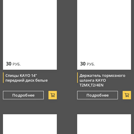
30
30
РУБ.
РУБ.
Спицы KAYO 14"
Держатель тормозного
передний диск белые
шланга KAYO
T2MX,T2/4EN
Подробнее
Подробнее