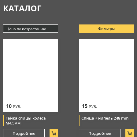
КАТАЛОГ
Аксессуары
МАСЛА
Очки
Косметика
Защитная амуниция
Моторные масла
Фильтры
Цена по возрастанию
СЕРВИС
Тормозная система
Новинки
Джерси
Смазки
Популярные
Цепи
Цена по убыванию
РАСПРОДАЖА
Мотоботы
Уход за цепью
Цена по возрастанию
Элементы управления
Перчатки
10
15
РУБ.
РУБ.
Гайка спицы колеса
Спица + нипель 248 mm
М4,5мм
Подробнее
Подробнее