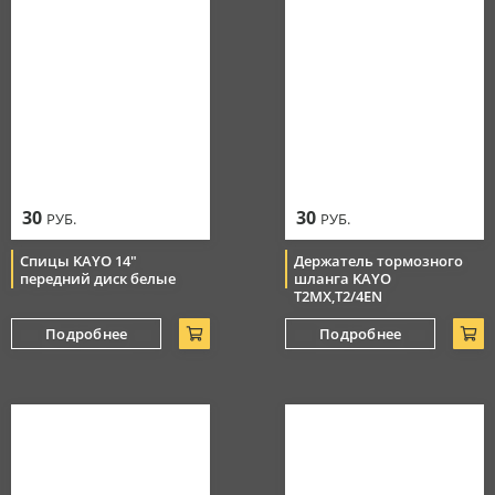
30
30
РУБ.
РУБ.
Спицы KAYO 14"
Держатель тормозного
передний диск белые
шланга KAYO
T2MX,T2/4EN
Подробнее
Подробнее