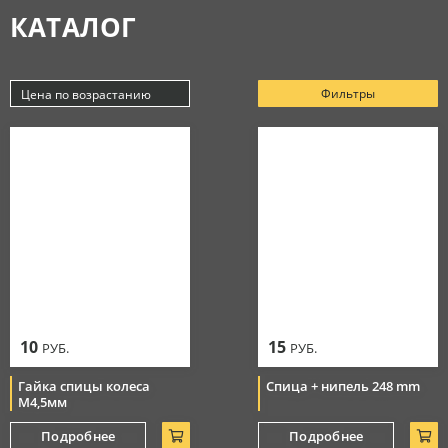
КАТАЛОГ
Аксессуары
МАСЛА
Очки
Косметика
Защитная амуниция
Моторные масла
Фильтры
Цена по возрастанию
СЕРВИС
Тормозная система
Новинки
Джерси
Смазки
Популярные
Цепи
Цена по убыванию
РАСПРОДАЖА
Мотоботы
Уход за цепью
Цена по возрастанию
Элементы управления
Перчатки
10
15
РУБ.
РУБ.
Гайка спицы колеса
Спица + нипель 248 mm
М4,5мм
Подробнее
Подробнее