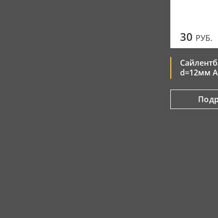
30
РУБ.
Сайлентб
d=12мм A
Под