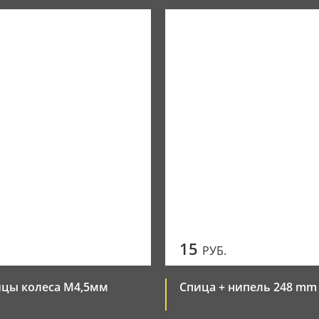
Новинки
Элементы управления
Популярные
Цена по убыванию
Цена по возрастанию
15
РУБ.
ицы колеса М4,5мм
Спица + нипель 248 mm