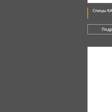
Спицы KA
Под