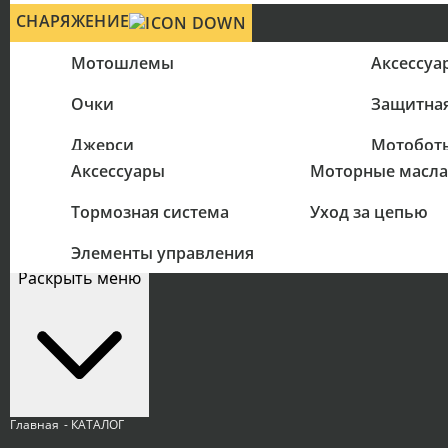
СНАРЯЖЕНИЕ
Мотошлемы
Аксессуа
Очки
Защитна
ЗАПЧАСТИ
МАСЛА
Джерси
Мотобот
Аксессуары
Моторные масла
Космети
Перчатки
Тормозная система
Уход за цепью
Цепи
СЕРВИС
РАСПРОДАЖА
Элементы управления
Раскрыть меню
Главная
- КАТАЛОГ