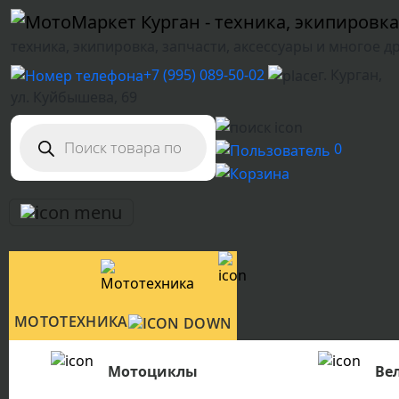
техника, экипировка, запчасти, аксессуары и многое д
+7 (995) 089-50-02
г. Курган,
ул. Куйбышева, 69
Поиск
товаров
0
МОТОТЕХНИКА
Мотоциклы
Ве