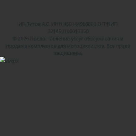
ИП Титов А.С. ИНН 450144966800 ОГРНИП
321450100013350
© 2026 Предоставление услуг обслуживания и
продажа комплектов для мотоциклистов. Все права
защищены.