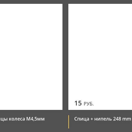
Новинки
Элементы управления
Популярные
Цена по убыванию
Цена по возрастанию
15
РУБ.
ицы колеса М4,5мм
Спица + нипель 248 mm