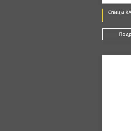
Спицы KA
Под