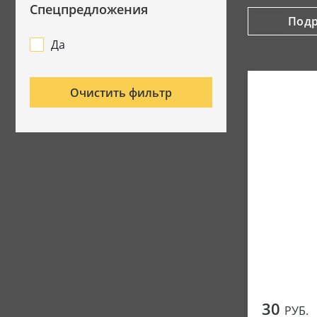
Спецпредложения
Под
Да
Очистить фильтр
30
РУБ.