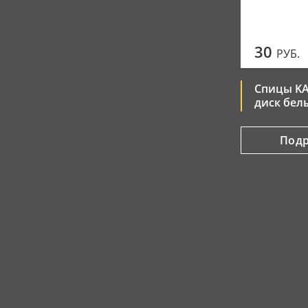
30
РУБ.
Спицы KA
диск бел
Под