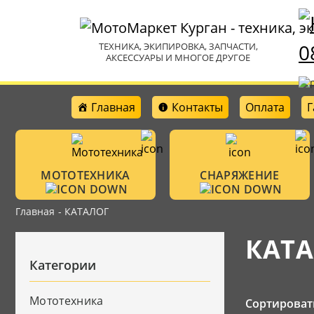
0
ТЕХНИКА, ЭКИПИРОВКА, ЗАПЧАСТИ,
АКСЕССУАРЫ И МНОГОЕ ДРУГОЕ
Главная
Контакты
Оплата
Г
МОТОТЕХНИКА
СНАРЯЖЕНИЕ
Главная
- КАТАЛОГ
Мотошлемы
Мотоциклы
КАТ
Аксессуары
Категории
Очки
Велотехника
Защитная амун
Мототехника
Сортироват