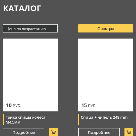
КАТАЛОГ
Аксессуары
МАСЛА
Очки
Косметика
Защитная амуниция
Моторные масла
Фильтры
Цена по возрастанию
СЕРВИС
Тормозная система
Новинки
Джерси
Смазки
Популярные
Цепи
Цена по убыванию
РАСПРОДАЖА
Мотоботы
Уход за цепью
Цена по возрастанию
Элементы управления
Перчатки
10
15
РУБ.
РУБ.
Гайка спицы колеса
Спица + нипель 248 mm
М4,5мм
Подробнее
Подробнее