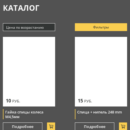
КАТАЛОГ
Аксессуары
МАСЛА
Очки
Косметика
Защитная амуниция
Моторные масла
Фильтры
Цена по возрастанию
СЕРВИС
Тормозная система
Новинки
Джерси
Смазки
Популярные
Цепи
Цена по убыванию
РАСПРОДАЖА
Мотоботы
Уход за цепью
Цена по возрастанию
Элементы управления
Перчатки
10
15
РУБ.
РУБ.
Гайка спицы колеса
Спица + нипель 248 mm
М4,5мм
Подробнее
Подробнее