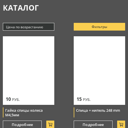
КАТАЛОГ
Аксессуары
МАСЛА
Очки
Косметика
Защитная амуниция
Моторные масла
Фильтры
Цена по возрастанию
СЕРВИС
Тормозная система
Новинки
Джерси
Смазки
Популярные
Цепи
Цена по убыванию
РАСПРОДАЖА
Мотоботы
Уход за цепью
Цена по возрастанию
Элементы управления
Перчатки
10
15
РУБ.
РУБ.
Гайка спицы колеса
Спица + нипель 248 mm
М4,5мм
Подробнее
Подробнее