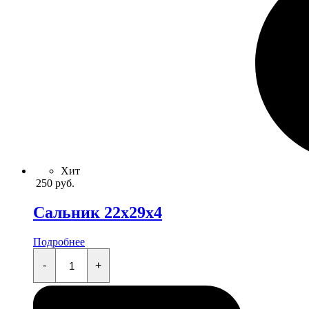
Хит
250
руб.
Сальник 22x29x4
Подробнее
Сальник
22x29x4
-
+
quantity