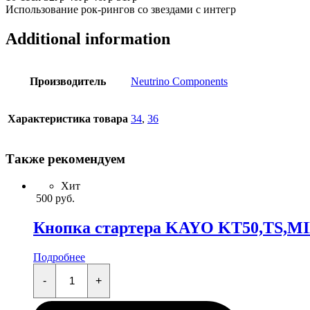
Использование рок-рингов со звездами с интегр
Additional information
Производитель
Neutrino Components
Характеристика товара
34
,
36
Также рекомендуем
Хит
500
руб.
Кнопка стартера KAYO KT50,TS,M
Подробнее
Кнопка
стартера
-
+
KAYO
KT50,TS,MINI,TD,K,TT,EVO