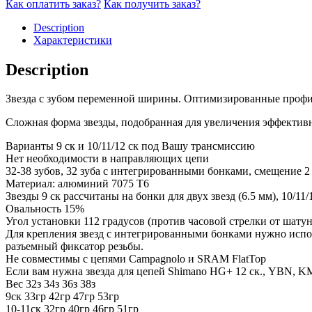
Как оплатить заказ?
Как получить заказ?
Description
Характеристики
Description
Звезда с зубом переменной ширины. Оптимизированные профил
Сложная форма звезды, подобранная для увеличения эффектив
Варианты 9 ск и 10/11/12 ск под Вашу трансмиссию
Нет необходимости в направляющих цепи
32-38 зубов, 32 зуба с интегрированными бонками, смещение 2
Материал: алюминий 7075 Т6
Звезды 9 ск рассчитаны на бонки для двух звезд (6.5 мм), 10/11/
Овальность 15%
Угол установки 112 градусов (против часовой стрелки от шатун
Для крепления звезд с интегрированными бонками нужно испол
разъемный фиксатор резьбы.
Не совместимы с цепями Campagnolo и SRAM FlatTop
Если вам нужна звезда для цепей Shimano HG+ 12 ск., YBN, K
Вес 32з 34з 36з 38з
9ск 33гр 42гр 47гр 53гр
10-11ск 32гр 40гр 46гр 51гр