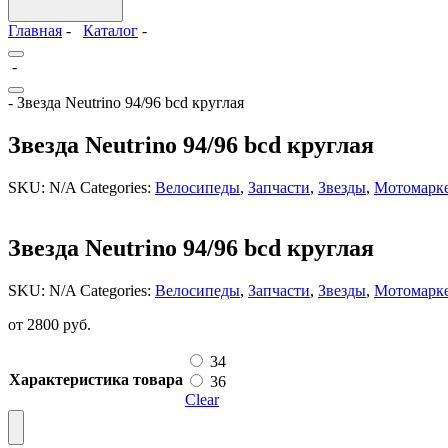
Главная
-
Каталог
-
-
- Звезда Neutrino 94/96 bcd круглая
Звезда Neutrino 94/96 bcd круглая
SKU:
N/A
Categories:
Велосипеды
,
Запчасти
,
Звезды
,
Мотомарк
Звезда Neutrino 94/96 bcd круглая
SKU:
N/A
Categories:
Велосипеды
,
Запчасти
,
Звезды
,
Мотомарк
от
2800
руб.
34
Характеристика товара
36
Clear