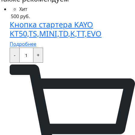
Хит
500
руб.
Кнопка стартера KAYO
KT50,TS,MINI,TD,K,TT,EVO
Подробнее
Кнопка
стартера
-
+
KAYO
KT50,TS,MINI,TD,K,TT,EVO
quantity