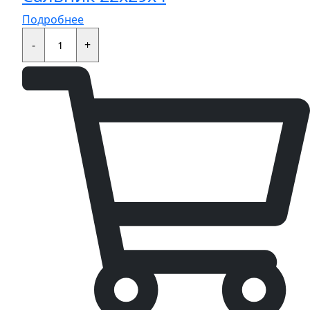
Подробнее
Сальник
22x29x4
-
+
quantity