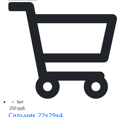
KT50,TS,MINI,TD,K,TT,EVO
quantity
Хит
250
руб.
Сальник 22x29x4