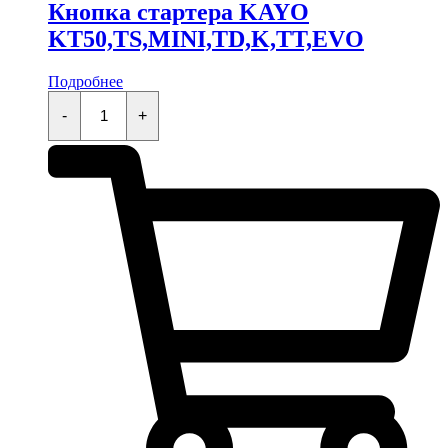
Кнопка стартера KAYO
KT50,TS,MINI,TD,K,TT,EVO
Подробнее
Кнопка
стартера
-
+
KAYO
KT50,TS,MINI,TD,K,TT,EVO
quantity