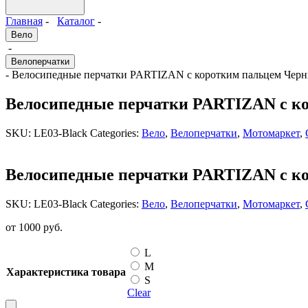
Главная
-
Каталог
-
Вело
-
Велоперчатки
- Велосипедные перчатки PARTIZAN с коротким пальцем Черн
Велосипедные перчатки PARTIZAN с к
SKU:
LE03-Black
Categories:
Вело
,
Велоперчатки
,
Мотомаркет
,
Велосипедные перчатки PARTIZAN с к
SKU:
LE03-Black
Categories:
Вело
,
Велоперчатки
,
Мотомаркет
,
от
1000
руб.
L
M
Характеристика товара
S
Clear