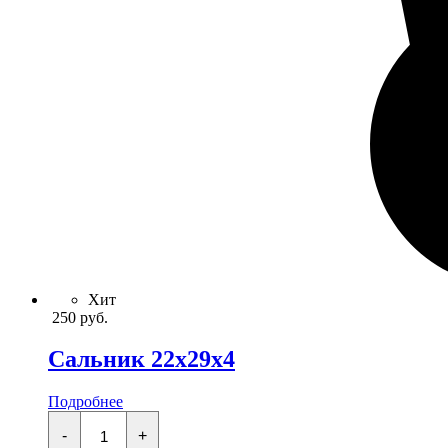
Хит
250
руб.
Сальник 22x29x4
Подробнее
Сальник
22x29x4
-
+