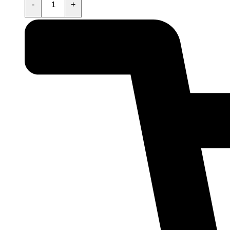
стартера
-
+
KAYO
KT50,TS,MINI,TD,K,TT,EVO
quantity