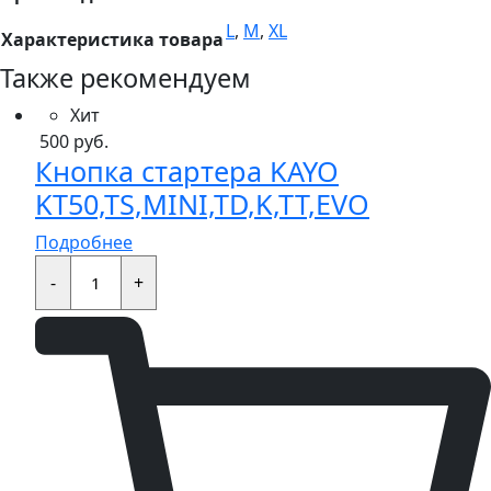
L
,
M
,
XL
Характеристика товара
Также рекомендуем
Хит
500
руб.
Кнопка стартера KAYO
KT50,TS,MINI,TD,K,TT,EVO
Подробнее
Кнопка
стартера
-
+
KAYO
KT50,TS,MINI,TD,K,TT,EVO
quantity