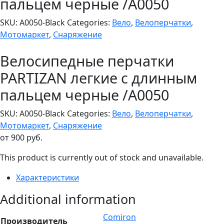
пальцем черные /A0050
SKU:
A0050-Black
Categories:
Вело
,
Велоперчатки
,
Мотомаркет
,
Снаряжение
Велосипедные перчатки
PARTIZAN легкие с длинным
пальцем черные /A0050
SKU:
A0050-Black
Categories:
Вело
,
Велоперчатки
,
Мотомаркет
,
Снаряжение
от
900
руб.
This product is currently out of stock and unavailable.
Характеристики
Additional information
Comiron
Производитель