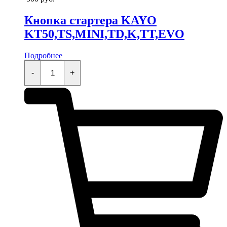
Кнопка стартера KAYO
KT50,TS,MINI,TD,K,TT,EVO
Подробнее
Кнопка
стартера
-
+
KAYO
KT50,TS,MINI,TD,K,TT,EVO
quantity