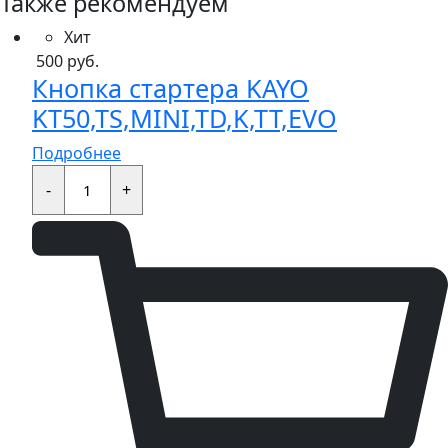
Также рекомендуем
Хит
500
руб.
Кнопка стартера KAYO
KT50,TS,MINI,TD,K,TT,EVO
Подробнее
Кнопка
стартера
-
+
KAYO
KT50,TS,MINI,TD,K,TT,EVO
quantity