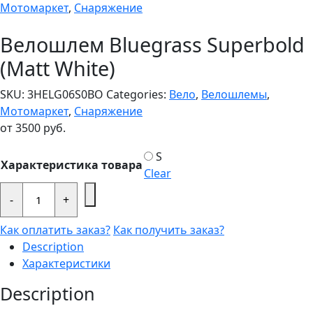
Мотомаркет
,
Снаряжение
Велошлем Bluegrass Superbold
(Matt White)
SKU:
3HELG06S0BO
Categories:
Вело
,
Велошлемы
,
Мотомаркет
,
Снаряжение
от
3500
руб.
S
Характеристика товара
Clear
Велошлем
Bluegrass
-
+
Superbold
(Matt
Как оплатить заказ?
Как получить заказ?
White)
quantity
Description
Характеристики
Description