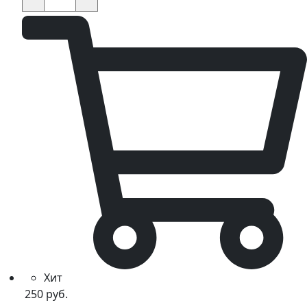
KAYO
KT50,TS,MINI,TD,K,TT,EVO
quantity
Хит
250
руб.