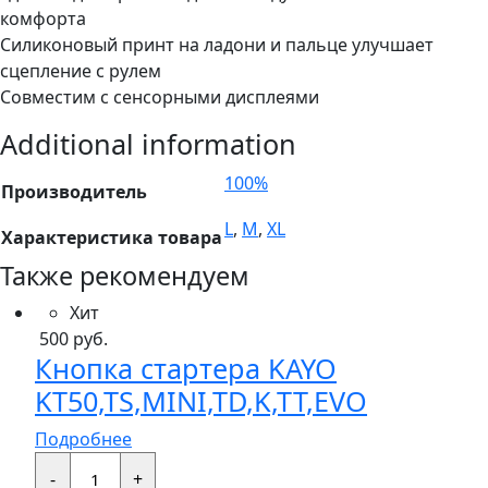
комфорта
Силиконовый принт на ладони и пальце улучшает
сцепление с рулем
Совместим с сенсорными дисплеями
Additional information
100%
Производитель
L
,
M
,
XL
Характеристика товара
Также рекомендуем
Хит
500
руб.
Кнопка стартера KAYO
KT50,TS,MINI,TD,K,TT,EVO
Подробнее
Кнопка
стартера
-
+