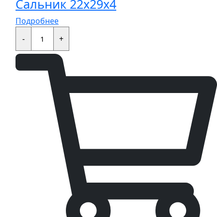
Сальник 22x29x4
Подробнее
Сальник
22x29x4
-
+
quantity