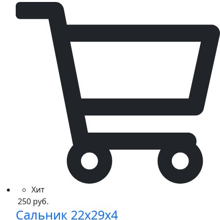
KT50,TS,MINI,TD,K,TT,EVO
quantity
Хит
250
руб.
Сальник 22x29x4