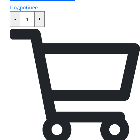
Подробнее
Сальник
22x29x4
-
+
quantity