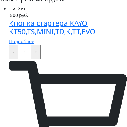
Хит
500
руб.
Кнопка стартера KAYO
KT50,TS,MINI,TD,K,TT,EVO
Подробнее
Кнопка
стартера
-
+
KAYO
KT50,TS,MINI,TD,K,TT,EVO
quantity