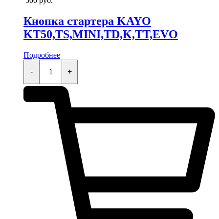
500
руб.
Кнопка стартера KAYO
KT50,TS,MINI,TD,K,TT,EVO
Подробнее
Кнопка
стартера
-
+
KAYO
KT50,TS,MINI,TD,K,TT,EVO
quantity