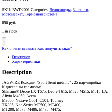
SKU:
BWD2001
Categories:
Велосипеды
,
Запчасти
,
Мотомаркет
,
Тормозная система
850
руб.
1 in stock
Как оплатить заказ?
Как получить заказ?
Description
Характеристики
Description
JAGWIRE Колодки “Sport Semi-metallic” , 25 пар=коробка
К дисковым тормозам:
Shimano® Deore LX T675, Deore T615, M525,M515, M515-LA,
Alivio M4050, Acera
M3050, Nexave C601, C501, Tourney
TX805, Non-Series MT500, MT400,
MT200, M575, M486, M485, M475,