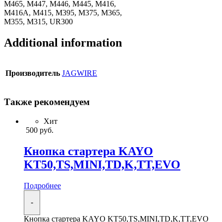
M465, M447, M446, M445, M416,
M416A, M415, M395, M375, M365,
M355, M315, UR300
Additional information
Производитель
JAGWIRE
Также рекомендуем
Хит
500
руб.
Кнопка стартера KAYO
KT50,TS,MINI,TD,K,TT,EVO
Подробнее
-
Кнопка стартера KAYO KT50,TS,MINI,TD,K,TT,EVO