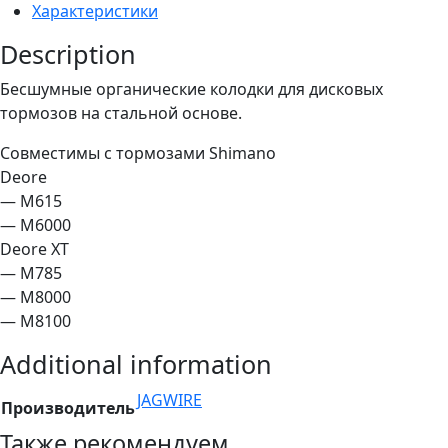
Характеристики
Shimano
XTR
quantity
Description
Бесшумные органические колодки для дисковых
тормозов на стальной основе.
Совместимы с тормозами Shimano
Deore
— M615
— M6000
Deore XT
— M785
— M8000
— M8100
Additional information
JAGWIRE
Производитель
Также рекомендуем