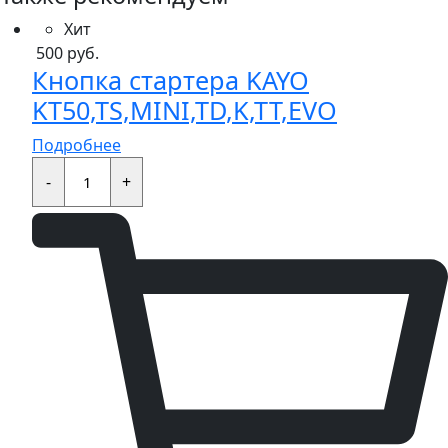
Хит
500
руб.
Кнопка стартера KAYO
KT50,TS,MINI,TD,K,TT,EVO
Подробнее
Кнопка
стартера
-
+
KAYO
KT50,TS,MINI,TD,K,TT,EVO
quantity