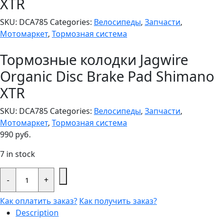
XTR
SKU:
DCA785
Categories:
Велосипеды
,
Запчасти
,
Мотомаркет
,
Тормозная система
Тормозные колодки Jagwire
Organic Disc Brake Pad Shimano
XTR
SKU:
DCA785
Categories:
Велосипеды
,
Запчасти
,
Мотомаркет
,
Тормозная система
990
руб.
7 in stock
Тормозные
колодки
-
+
Jagwire
Organic
Как оплатить заказ?
Как получить заказ?
Disc
Brake
Description
Pad