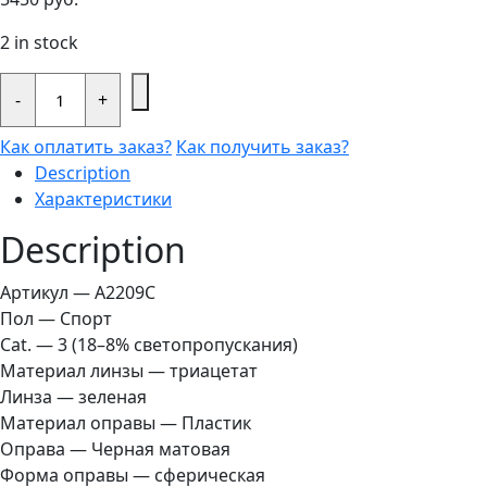
2 in stock
Солнцезащитные
очки
-
+
INVU
A2209C
Как оплатить заказ?
Как получить заказ?
Плавающая
quantity
Description
Характеристики
Description
Артикул — A2209C
Пол — Спорт
Cat. — 3 (18–8% светопропускания)
Материал линзы — триацетат
Линза — зеленая
Материал оправы — Пластик
Оправа — Черная матовая
Форма оправы — сферическая