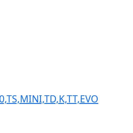
,TS,MINI,TD,K,TT,EVO