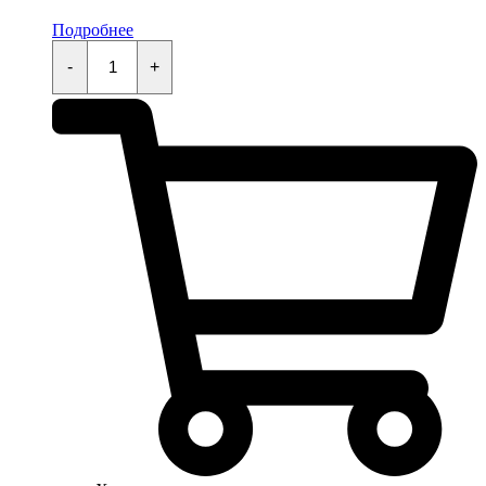
Подробнее
Кнопка
стартера
-
+
KAYO
KT50,TS,MINI,TD,K,TT,EVO
quantity