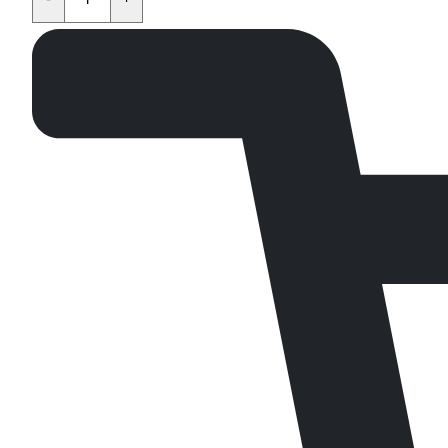
KAYO
KT50,TS,MINI,TD,K,TT,EVO
quantity