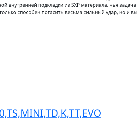
ной внутренней подкладки из SXP материала, чья задача
только способен погасить весьма сильный удар, но и вы
,TS,MINI,TD,K,TT,EVO