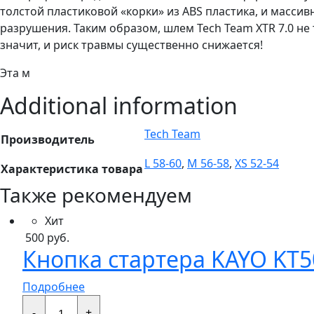
толстой пластиковой «корки» из ABS пластика, и массив
разрушения. Таким образом, шлем Tech Team XTR 7.0 не 
значит, и риск травмы существенно снижается!
Эта м
Additional information
Tech Team
Производитель
L 58-60
,
M 56-58
,
XS 52-54
Характеристика товара
Также рекомендуем
Хит
500
руб.
Кнопка стартера KAYO KT50
Подробнее
Кнопка
стартера
-
+