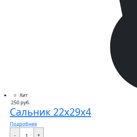
Хит
250
руб.
Сальник 22x29x4
Подробнее
Сальник
22x29x4
-
+