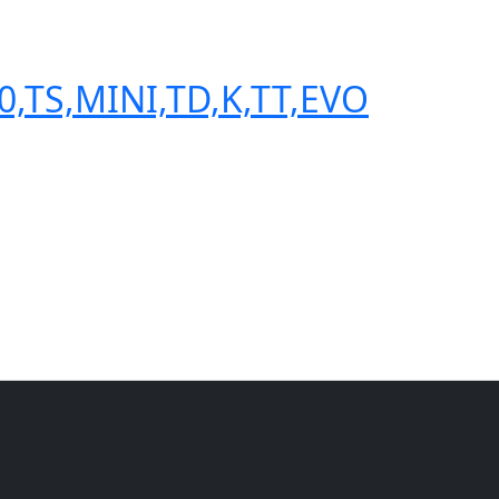
,TS,MINI,TD,K,TT,EVO