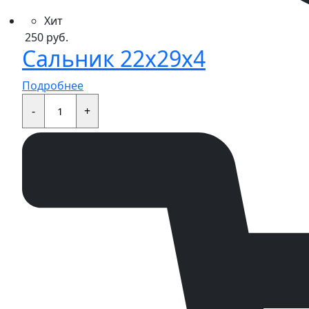
Хит
250
руб.
Сальник 22x29x4
Подробнее
Сальник
22x29x4
-
+
quantity