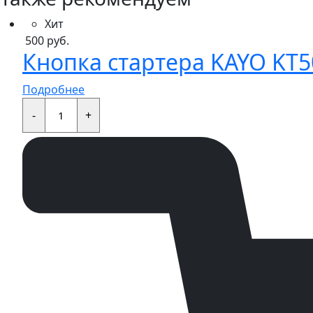
Хит
500
руб.
Кнопка стартера KAYO KT50
Подробнее
Кнопка
стартера
-
+
KAYO
KT50,TS,MINI,TD,K,TT,EVO
quantity