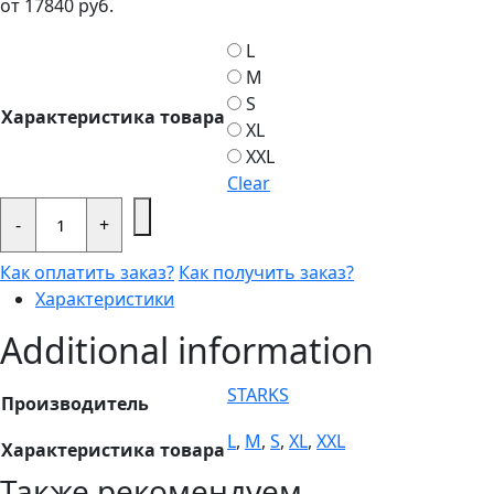
от
17840
руб.
L
M
S
Характеристика товара
XL
XXL
Clear
Шлем
STARKS
-
+
FF922
Raven
Как оплатить заказ?
Как получить заказ?
Однотонный
Чёрный
Характеристики
глянец
ABS
Additional information
quantity
STARKS
Производитель
L
,
M
,
S
,
XL
,
XXL
Характеристика товара
Также рекомендуем