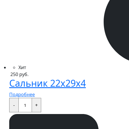
Хит
250
руб.
Сальник 22x29x4
Подробнее
Сальник
22x29x4
-
+
quantity