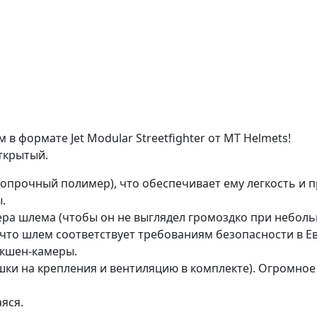
в формате Jet Modular Streetfighter от МТ Helmets!
ткрытый.
опрочный полимер), что обеспечивает ему легкость и п
.
ера шлема (чтобы он не выглядел громоздко при небол
 что шлем соответствует требованиям безопасности в Е
экшен-камеры.
ушки на крепления и вентиляцию в комплекте). Огромно
яся.