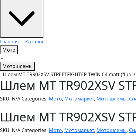
Главная
-
Каталог
-
Мото
-
Мотошлемы
- Шлем MT TR902XSV STREETFIGHTER TWIN C4 matt (fluor/
Шлем MT TR902XSV STRE
SKU:
N/A
Categories:
Мото
,
Мотомаркет
,
Мотошлемы
,
Сн
Шлем MT TR902XSV STRE
SKU:
N/A
Categories:
Мото
,
Мотомаркет
,
Мотошлемы
,
Сн