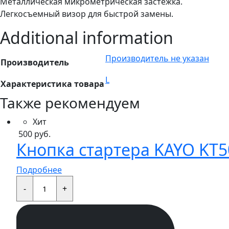
Металлическая микрометрическая застежка.
Легкосъемный визор для быстрой замены.
Additional information
Производитель не указан
Производитель
L
Характеристика товара
Также рекомендуем
Хит
500
руб.
Кнопка стартера KAYO KT50
Подробнее
Кнопка
стартера
-
+
KAYO
KT50,TS,MINI,TD,K,TT,EVO
quantity