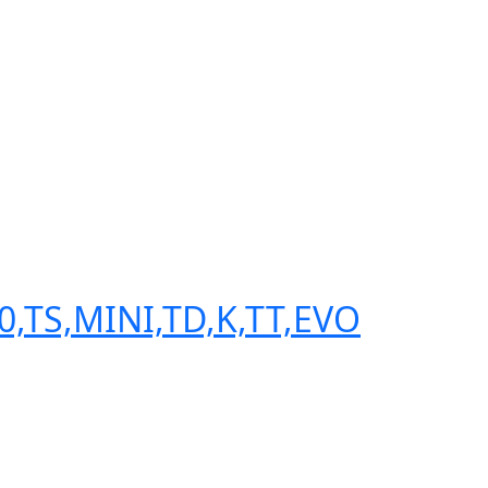
,TS,MINI,TD,K,TT,EVO