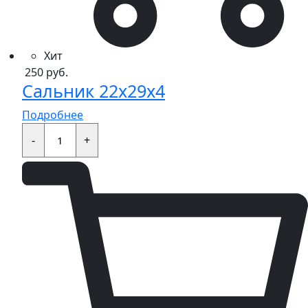
Хит
250
руб.
Сальник 22x29x4
Подробнее
Сальник
22x29x4
-
+
quantity