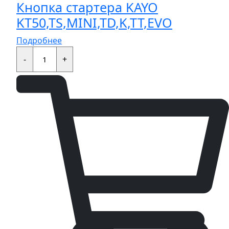
Кнопка стартера KAYO
KT50,TS,MINI,TD,K,TT,EVO
Подробнее
Кнопка
стартера
-
+
KAYO
KT50,TS,MINI,TD,K,TT,EVO
quantity