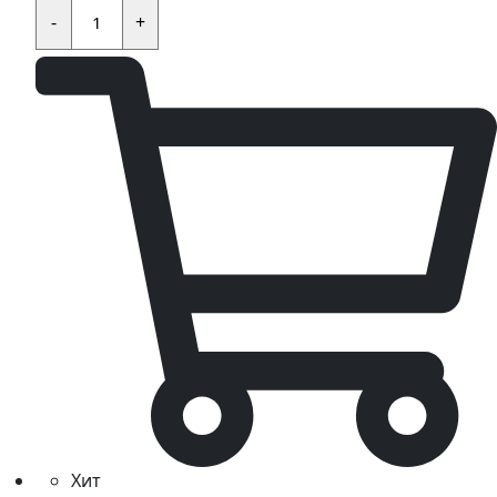
Кнопка
стартера
-
+
KAYO
KT50,TS,MINI,TD,K,TT,EVO
quantity
Хит